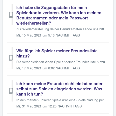
Ich habe die Zugangsdaten für mein
Spielerkonto verloren. Wie kann ich meinen
Benutzernamen oder mein Passwort
wiederherstellen?
Zur Wiederherstellung deiner Benutzerdaten sende uns bitte eine Nachricht per E-Mail an support@lite.games oder direkt hier über das Kontaktformular. Gib, f...
Mi, 10 Mär, 2021 um 5:13 NACHMITTAGS
Wie füge ich Spieler meiner Freundesliste
hinzu?
Die verschiedenen Arten Spieler deiner Freundesliste hinzuzufügen, findest du auf den individuellen Hilfeseiten der betroffenen Spiele.
Mi, 17 Mär, 2021 um 6:02 NACHMITTAGS
Ich kann meine Freunde nicht einladen oder
selbst zum Spielen eingeladen werden. Was
kann ich tun?
In den meisten unserer Spiele wird eine Spieleinladung per Pop-up Benachrichtigung angezeigt. Stelle daher sicher, dass du in den Berechtigungen der App die...
Mi, 31 Mär, 2021 um 12:20 NACHMITTAGS