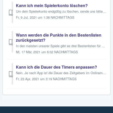
Kann ich mein Spielerkonto löschen?
Um dein Spielerkonto endgültig zu löschen, sende uns bitte eine E-Mail an support@lite.games mit deinem Benutzernamen (Username) und/oder einem Screenshot...
Fr, 9 Jul, 2021 um 1:38 NACHMITTAGS
Wann werden die Punkte in den Bestenlisten
zurückgesetzt?
In den meisten unserer Spiele gibt es drei Bestenlisten für den Onlinemodus, eine wöchentliche, eine monatliche und eine ewige. Davon sind die ersten beiden...
Mi, 17 Mär, 2021 um 6:02 NACHMITTAGS
Kann ich die Dauer des Timers anpassen?
Nein. Je nach App ist die Dauer des Zeitgebers im Onlinemodus auf einen bestimmten Wert festgelegt und kann nicht geändert werden. Das dient dazu, für j...
Fr, 23 Apr, 2021 um 3:19 NACHMITTAGS