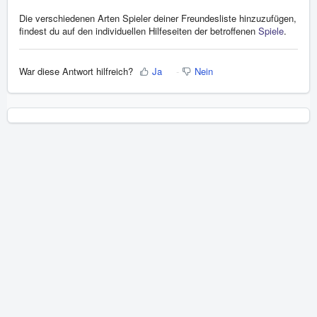
Die verschiedenen Arten Spieler deiner Freundesliste hinzuzufügen,
findest du auf den individuellen Hilfeseiten der betroffenen
Spiele
.
War diese Antwort hilfreich?
Ja
Nein