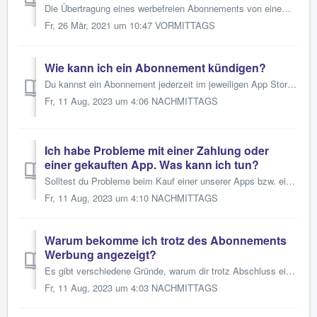
Die Übertragung eines werbefreien Abonnements von einem Gerät auf ein anderes ist unter folgenden Umständen möglich: 1. Es handelt sich um dieselbe App/...
Fr, 26 Mär, 2021 um 10:47 VORMITTAGS
Wie kann ich ein Abonnement kündigen?
Du kannst ein Abonnement jederzeit im jeweiligen App Store deines Geräts abbestellen. Wenn du ein Abo kündigst, hast du in der Regel noch bis zu Ablauf des ...
Fr, 11 Aug, 2023 um 4:06 NACHMITTAGS
Ich habe Probleme mit einer Zahlung oder
einer gekauften App. Was kann ich tun?
Solltest du Probleme beim Kauf einer unserer Apps bzw. eines In-App Produkts haben oder lässt sich ein gekaufter Artikel nicht erneut herunterladen, kontakt...
Fr, 11 Aug, 2023 um 4:10 NACHMITTAGS
Warum bekomme ich trotz des Abonnements
Werbung angezeigt?
Es gibt verschiedene Gründe, warum dir trotz Abschluss eines Abonnements Werbung angezeigt wird. Bitte beachte hierzu, dass sämtliche Käufe und Abonnements ...
Fr, 11 Aug, 2023 um 4:03 NACHMITTAGS