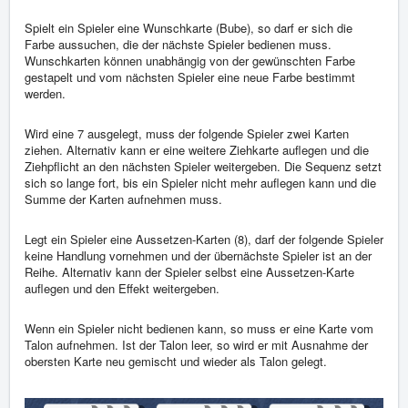
Spielt ein Spieler eine Wunschkarte (Bube), so darf er sich die
Farbe aussuchen, die der nächste Spieler bedienen muss.
Wunschkarten können unabhängig von der gewünschten Farbe
gestapelt und vom nächsten Spieler eine neue Farbe bestimmt
werden.
Wird eine 7 ausgelegt, muss der folgende Spieler zwei Karten
ziehen. Alternativ kann er eine weitere Ziehkarte auflegen und die
Ziehpflicht an den nächsten Spieler weitergeben. Die Sequenz setzt
sich so lange fort, bis ein Spieler nicht mehr auflegen kann und die
Summe der Karten aufnehmen muss.
Legt ein Spieler eine Aussetzen-Karten (8), darf der folgende Spieler
keine Handlung vornehmen und der übernächste Spieler ist an der
Reihe. Alternativ kann der Spieler selbst eine Aussetzen-Karte
auflegen und den Effekt weitergeben.
Wenn ein Spieler nicht bedienen kann, so muss er eine Karte vom
Talon aufnehmen. Ist der Talon leer, so wird er mit Ausnahme der
obersten Karte neu gemischt und wieder als Talon gelegt.