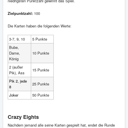
niedrigsten Punktzahl gewinnt das Spiel.
Zielpunktzahl:
100
Die Karten haben die folgenden Werte:
3-7, 9, 10
5 Punkte
Bube,
Dame,
10 Punkte
König
2 (außer
15 Punkte
Pik), Ass
Pik 2, jede
25 Punkte
8
Joker
50 Punkte
Crazy Eights
Nachdem jemand alle seine Karten gespielt hat, endet die Runde