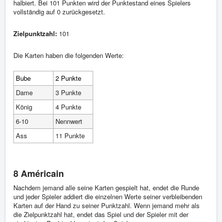
halbiert. Bei 101 Punkten wird der Punktestand eines Spielers
vollständig auf 0 zurückgesetzt.
Zielpunktzahl:
101
Die Karten haben die folgenden Werte:
Bube
2 Punkte
Dame
3 Punkte
König
4 Punkte
6-10
Nennwert
Ass
11 Punkte
8 Américain
Nachdem jemand alle seine Karten gespielt hat, endet die Runde
und jeder Spieler addiert die einzelnen Werte seiner verbleibenden
Karten auf der Hand zu seiner Punktzahl. Wenn jemand mehr als
die Zielpunktzahl hat, endet das Spiel und der Spieler mit der