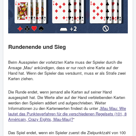
Rundenende und Sieg
Beim Ausspielen der vorletzten Karte muss der Spieler durch die
Ansage „Mau“ ankündigen, dass er nur noch eine Karte auf der
Hand hat. Wenn der Spieler das versäumt, muss er als Strafe zwei
Karten ziehen.
Die Runde endet, wenn jemand alle Karten auf seiner Hand
ausgespielt hat. Die Werte aller auf der Hand verbleibenden Karten
werden den Spielern addiert und aufgeschrieben. Weiter
Informationen zu den Kartenwerten findest du unter „
Mau Mau: Wie
lautet das Punkteverfahren für die verschiedenen Regelsets (101, 8
Américain, Crazy Eights, Mau-Mau)?
“
Das Spiel endet, wenn ein Spieler zuerst die Zielpunktzahl von 100