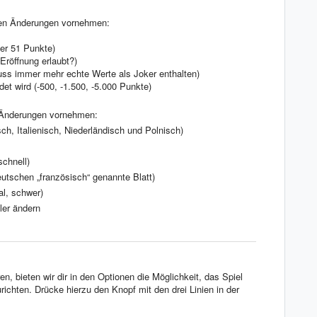
nden Änderungen vornehmen:
der 51 Punkte)
 Eröffnung erlaubt?)
ss immer mehr echte Werte als Joker enthalten)
et wird (-500, -1.500, -5.000 Punkte)
n Änderungen vornehmen:
h, Italienisch, Niederländisch und Polnisch)
schnell)
eutschen „französisch“ genannte Blatt)
al, schwer)
ler ändern
n, bieten wir dir in den Optionen die Möglichkeit, das Spiel
ichten. Drücke hierzu den Knopf mit den drei Linien in der