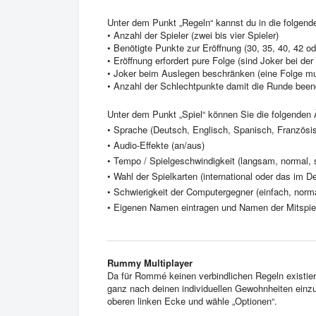
Unter dem Punkt „Regeln“ kannst du in die folge
• Anzahl der Spieler (zwei bis vier Spieler)
• Benötigte Punkte zur Eröffnung (30, 35, 40, 42 o
• Eröffnung erfordert pure Folge (sind Joker bei der
• Joker beim Auslegen beschränken (eine Folge mu
• Anzahl der Schlechtpunkte damit die Runde beend
Unter dem Punkt „Spiel“ können Sie die folgende
• Sprache (Deutsch, Englisch, Spanisch, Französisc
• Audio-Effekte (an/aus)
• Tempo / Spielgeschwindigkeit (langsam, normal, 
• Wahl der Spielkarten (international oder das im D
• Schwierigkeit der Computergegner (einfach, norm
• Eigenen Namen eintragen und Namen der Mitspie
R
ummy Multiplayer
Da für Rommé keinen verbindlichen Regeln existiere
ganz nach deinen individuellen Gewohnheiten einzur
oberen linken Ecke und wähle „Optionen“.