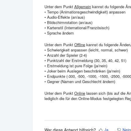
Unter dem Punkt
Allgemein
kannst du folgende Än
• Tempo (Animationsgeschwindigkeit) anpassen
• Audio-Effekte (an/aus)
• Bildschirmrotation (an/aus)
• Kartenstil (International/Französisch)
• Sprache ändern
Unter dem Punkt
Offline
kannst du folgende Änder
• Schwierigkeit anpassen (leicht, normal, schwer)
• Anzahl der Spieler (2-4)
• Punktzahl der Erstmeldung (30, 35, 40, 42, 51)
• Erstmeldung ist pure Folge (ja/nein)
• Joker beim Auslegen beschränken (ja/nein)
• Endpunkte (-300, -500, -1000, -1500, -2500, -5000
• Gegner (Namen und Geschlecht ändern)
Unter dem Punkt
Online
lassen sich (bis auf die 
lediglich die für den Online-Modus festgelegten Re
War diese Antwort hilfreich?
Ja
Nein